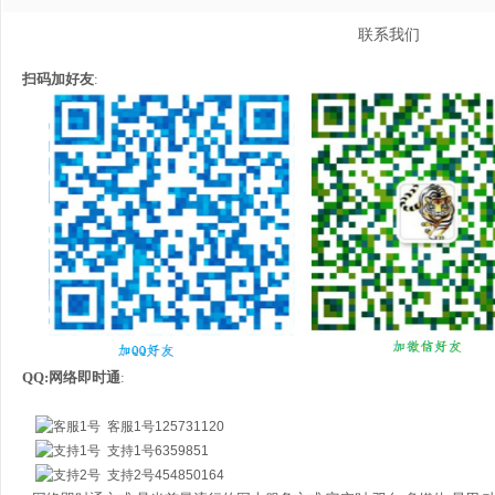
联系我们
扫码加好友
:
QQ:网络即时通
:
客服1号125731120
支持1号6359851
支持2号454850164